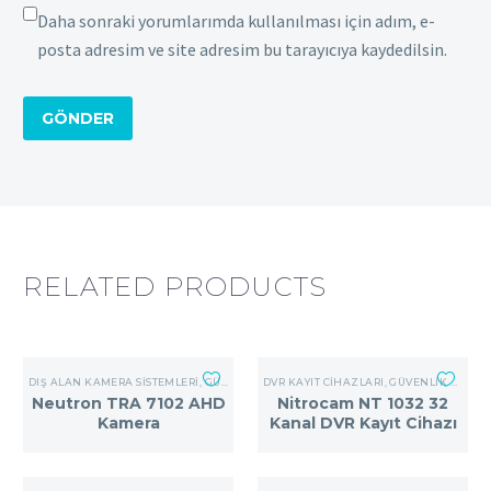
Daha sonraki yorumlarımda kullanılması için adım, e-
posta adresim ve site adresim bu tarayıcıya kaydedilsin.
GÖNDER
RELATED PRODUCTS
DIŞ ALAN KAMERA SISTEMLERI
,
GÜVENLIK KAMERA SISTEMLERI
DVR KAYIT CIHAZLARI
,
GÜVENLIK KAMERA SISTEMLERI
Neutron TRA 7102 AHD
Nitrocam NT 1032 32
Kamera
Kanal DVR Kayıt Cihazı