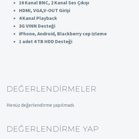
16 Kanal BNC, 2 Kanal Ses Çıkışı
HDMI, VGA,V-OUT Girişi
4 Kanal Playback
3G VINN Desteği
iPhone, Android, Blackberry cep izleme
1 adet 4 TB HDD Desteği
DEĞERLENDIRMELER
Henüz değerlendirme yapılmadı.
DEĞERLENDIRME YAP