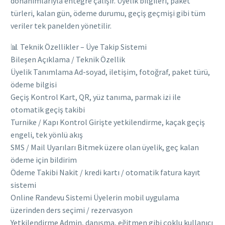
donanımlarıyla entegre çalışır. Üyelik bilgileri, paket
türleri, kalan gün, ödeme durumu, geçiş geçmişi gibi tüm
veriler tek panelden yönetilir.
📊 Teknik Özellikler – Üye Takip Sistemi
Bileşen Açıklama / Teknik Özellik
Üyelik Tanımlama Ad-soyad, iletişim, fotoğraf, paket türü,
ödeme bilgisi
Geçiş Kontrol Kart, QR, yüz tanıma, parmak izi ile
otomatik geçiş takibi
Turnike / Kapı Kontrol Girişte yetkilendirme, kaçak geçiş
engeli, tek yönlü akış
SMS / Mail Uyarıları Bitmek üzere olan üyelik, geç kalan
ödeme için bildirim
Ödeme Takibi Nakit / kredi kartı / otomatik fatura kayıt
sistemi
Online Randevu Sistemi Üyelerin mobil uygulama
üzerinden ders seçimi / rezervasyon
Yetkilendirme Admin, danışma, eğitmen gibi çoklu kullanıcı