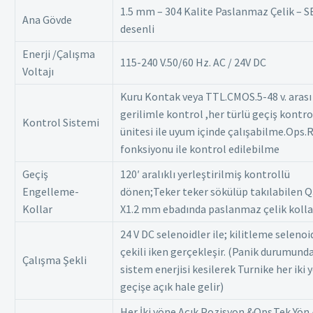
1.5 mm – 304 Kalite Paslanmaz Çelik – S
Ana Gövde
desenli
Enerji /Çalışma
115-240 V.50/60 Hz. AC / 24V DC
Voltajı
Kuru Kontak veya TTL.CMOS.5-48 v. arası
gerilimle kontrol ,her türlü geçiş kontro
Kontrol Sistemi
ünitesi ile uyum içinde çalışabilme.Ops.
fonksiyonu ile kontrol edilebilme
Geçiş
120′ aralıklı yerleştirilmiş kontrollü
Engelleme-
dönen;Teker teker sökülüp takılabilen 
Kollar
X1.2 mm ebadında paslanmaz çelik kolla
24 V DC selenoidler ile; kilitleme selenoi
çekili iken gerçekleşir. (Panik durumund
Çalışma Şekli
sistem enerjisi kesilerek Turnike her iki
geçişe açık hale gelir)
Her İki yöne Açık Pozisyon &Ops.Tek Yön 