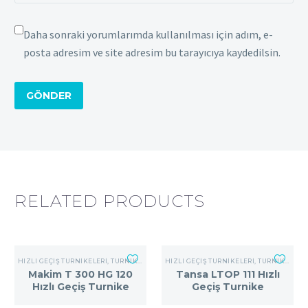
Daha sonraki yorumlarımda kullanılması için adım, e-
posta adresim ve site adresim bu tarayıcıya kaydedilsin.
GÖNDER
RELATED PRODUCTS
HIZLI GEÇIŞ TURNIKELERI
,
TURNIKE SISTEMLERI
HIZLI GEÇIŞ TURNIKELERI
,
TURNIKE SISTEMLERI
Makim T 300 HG 120
Tansa LTOP 111 Hızlı
Hızlı Geçiş Turnike
Geçiş Turnike