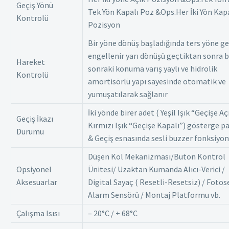
Geçiş Yönü
Tek Yön Kapalı Poz &Ops.Her İki Yön Kap
Kontrolü
Pozisyon
Bir yöne dönüş başladığında ters yöne ge
engellenir yarı dönüşü geçtiktan sonra b
Hareket
sonraki konuma varış yaylı ve hidrolik
Kontrolü
amortisörlü yapı sayesinde otomatik ve
yumuşatılarak sağlanır
İki yönde birer adet ( Yeşil Işık “Geçişe Aç
Geçiş İkazı
Kırmızı Işık “Geçişe Kapalı”) gösterge p
Durumu
& Geçiş esnasında sesli buzzer fonksiyo
Düşen Kol Mekanizması/Buton Kontrol
Opsiyonel
Ünitesi/ Uzaktan Kumanda Alıcı-Verici /
Aksesuarlar
Digital Sayaç ( Resetli-Resetsiz) / Fotos
Alarm Sensörü / Montaj Platformu vb.
Çalışma Isısı
– 20°C / + 68°C