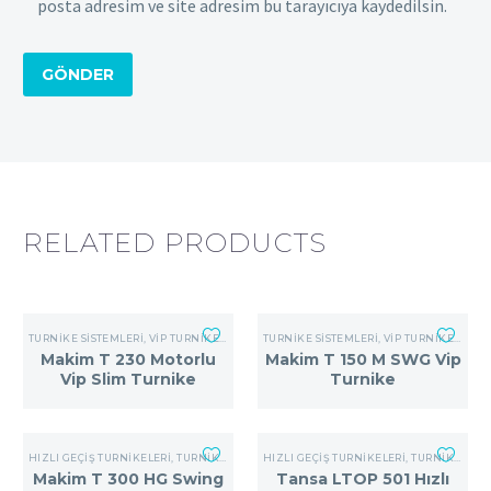
posta adresim ve site adresim bu tarayıcıya kaydedilsin.
GÖNDER
RELATED PRODUCTS
TURNIKE SISTEMLERI
,
VIP TURNIKELER
TURNIKE SISTEMLERI
,
VIP TURNIKELER
Makim T 230 Motorlu
Makim T 150 M SWG Vip
Vip Slim Turnike
Turnike
HIZLI GEÇIŞ TURNIKELERI
,
TURNIKE SISTEMLERI
HIZLI GEÇIŞ TURNIKELERI
,
TURNIKE SISTEMLERI
Makim T 300 HG Swing
Tansa LTOP 501 Hızlı