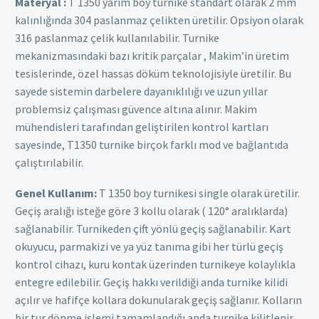
Materyal :
T 1350 yarım boy turnike standart olarak 2 mm
kalınlığında 304 paslanmaz çelikten üretilir. Opsiyon olarak
316 paslanmaz çelik kullanılabilir. Turnike
mekanizmasındaki bazı kritik parçalar , Makim’in üretim
tesislerinde, özel hassas döküm teknolojisiyle üretilir. Bu
sayede sistemin darbelere dayanıklılığı ve uzun yıllar
problemsiz çalışması güvence altına alınır. Makim
mühendisleri tarafından geliştirilen kontrol kartları
sayesinde, T1350 turnike birçok farklı mod ve bağlantıda
çalıştırılabilir.
Genel Kullanım:
T 1350 boy turnikesi single olarak üretilir.
Geçiş aralığı isteğe göre 3 kollu olarak ( 120° aralıklarda)
sağlanabilir. Turnikeden çift yönlü geçiş sağlanabilir. Kart
okuyucu, parmakizi ve ya yüz tanıma gibi her türlü geçiş
kontrol cihazı, kuru kontak üzerinden turnikeye kolaylıkla
entegre edilebilir. Geçiş hakkı verildiği anda turnike kilidi
açılır ve hafifçe kollara dokunularak geçiş sağlanır. Kolların
bir tur dönme işlemi tamamlandığı anda turnike kilitlenir.