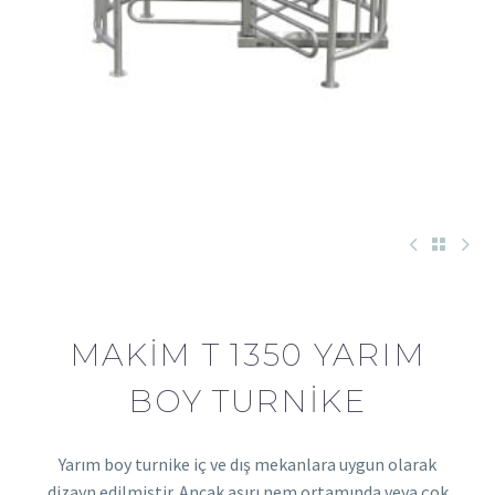
MAKIM T 1350 YARIM
BOY TURNIKE
Yarım boy turnike iç ve dış mekanlara uygun olarak
dizayn edilmiştir. Ancak aşırı nem ortamında veya çok