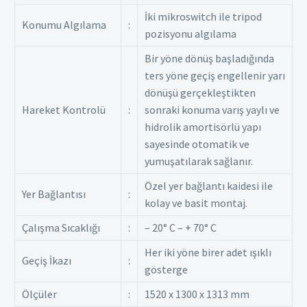
İki mikroswitch ile tripod
Konumu Algılama
:
pozisyonu algılama
Bir yöne dönüş başladığında
ters yöne geçiş engellenir yarı
dönüşü gerçekleştikten
Hareket Kontrolü
:
sonraki konuma varış yaylı ve
hidrolik amortisörlü yapı
sayesinde otomatik ve
yumuşatılarak sağlanır.
Özel yer bağlantı kaidesi ile
Yer Bağlantısı
:
kolay ve basit montaj.
Çalışma Sıcaklığı
:
– 20° C – + 70° C
Her iki yöne birer adet ışıklı
Geçiş İkazı
:
gösterge
Ölçüler
:
1520 x 1300 x 1313 mm