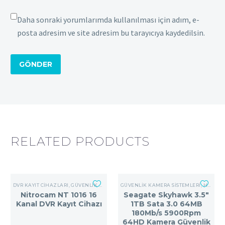
Daha sonraki yorumlarımda kullanılması için adım, e-
posta adresim ve site adresim bu tarayıcıya kaydedilsin.
GÖNDER
RELATED PRODUCTS
DVR KAYIT CIHAZLARI
,
GÜVENLIK KAMERA SISTEMLERI
GÜVENLIK KAMERA SISTEMLERI
,
HARDDISK
Nitrocam NT 1016 16
Seagate Skyhawk 3.5″
Kanal DVR Kayıt Cihazı
1TB Sata 3.0 64MB
180Mb/s 5900Rpm
64HD Kamera Güvenlik