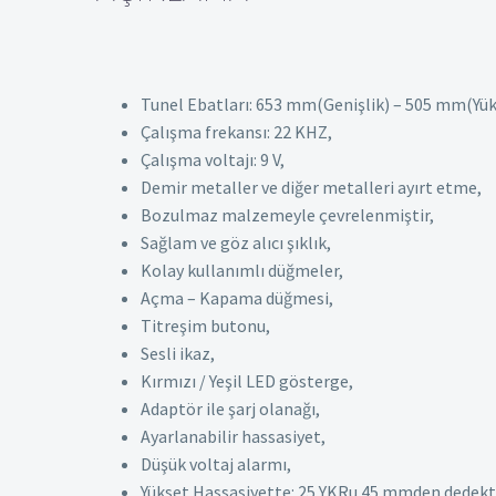
Tunel Ebatları: 653 mm(Genişlik) – 505 mm(Yük
Çalışma frekansı: 22 KHZ,
Çalışma voltajı: 9 V,
Demir metaller ve diğer metalleri ayırt etme,
Bozulmaz malzemeyle çevrelenmiştir,
Sağlam ve göz alıcı şıklık,
Kolay kullanımlı düğmeler,
Açma – Kapama düğmesi,
Titreşim butonu,
Sesli ikaz,
Kırmızı / Yeşil LED gösterge,
Adaptör ile şarj olanağı,
Ayarlanabilir hassasiyet,
Düşük voltaj alarmı,
Yükset Hassasiyette: 25 YKRu 45 mmden dedekt