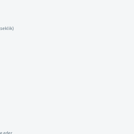
seklik)
e eder,