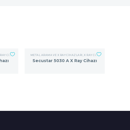
AY CIHAZLARI
METAL ARAMA VE X RAY CIHAZLARI
,
X RAY CIHAZLARI
hazı
Secustar 5030 A X Ray Cihazı