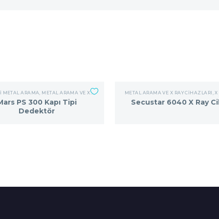
PI METAL ARAMA
,
METAL ARAMA VE X RAY CIHAZLARI
METAL ARAMA VE X RAY CIHAZLARI
,
X R
Mars PS 300 Kapı Tipi
Secustar 6040 X Ray Ci
Dedektör