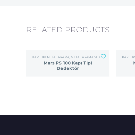
RELATED PRODUCTS
KAPI TIPI METAL ARAMA
,
METAL ARAMA VE X RAY CIHAZLARI
KAPI TI
Mars PS 100 Kapı Tipi
Dedektör