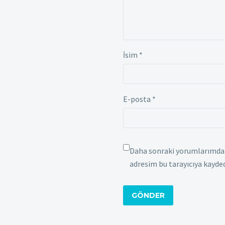
İsim *
E-posta *
Daha sonraki yorumlarımda k
adresim bu tarayıcıya kayded
GÖNDER