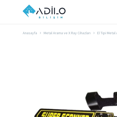
Anasayfa
Metal Arama ve X Ray Cihazları
El Tipi Metal