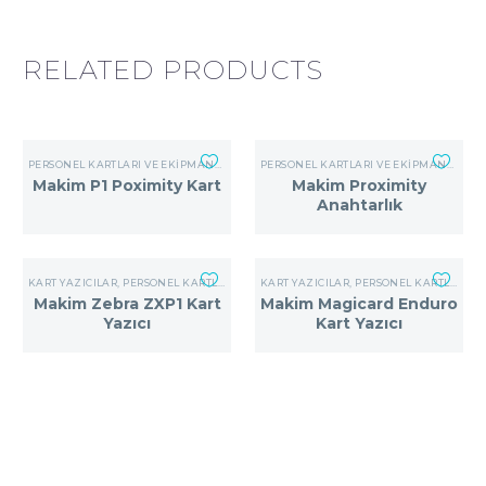
RELATED PRODUCTS
PERSONEL KARTLARI VE EKIPMANLARI
,
PROXIMITY KART
PERSONEL KARTLARI VE EKIPMANLARI
Makim P1 Poximity Kart
Makim Proximity
Anahtarlık
KART YAZICILAR
,
PERSONEL KARTLARI VE EKIPMANLARI
KART YAZICILAR
,
PERSONEL KARTLARI VE EKIPMANLARI
Makim Zebra ZXP1 Kart
Makim Magicard Enduro
Yazıcı
Kart Yazıcı