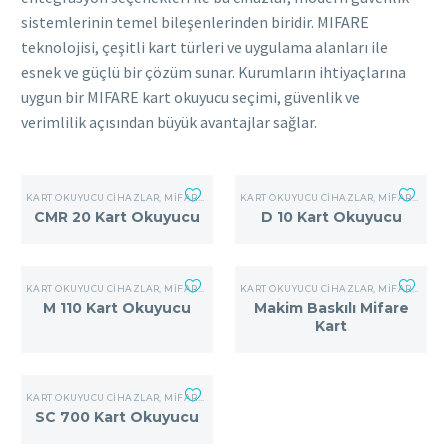
sistemlerinin temel bileşenlerinden biridir. MIFARE
teknolojisi, çeşitli kart türleri ve uygulama alanları ile
esnek ve güçlü bir çözüm sunar. Kurumların ihtiyaçlarına
uygun bir MIFARE kart okuyucu seçimi, güvenlik ve
verimlilik açısından büyük avantajlar sağlar.
KART OKUYUCU CIHAZLAR
,
MIFARE KART OKUYUCU
KART OKUYUCU CIHAZLAR
,
MIFARE KART OKUYUCU
CMR 20 Kart Okuyucu
D 10 Kart Okuyucu
KART OKUYUCU CIHAZLAR
,
MIFARE KART OKUYUCU
KART OKUYUCU CIHAZLAR
,
MIFARE KART OKUYUCU
M 110 Kart Okuyucu
Makim Baskılı Mifare
Kart
KART OKUYUCU CIHAZLAR
,
MIFARE KART OKUYUCU
SC 700 Kart Okuyucu