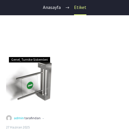
Anasayfa
Etiket
Turnike
Genel
Turnike Sistemleri
Sistemleri
-
admin
tarafından
27 Haziran 2025