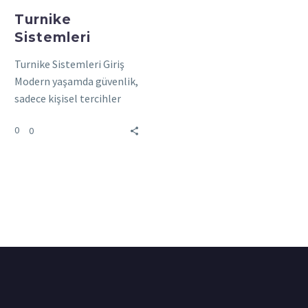
Turnike
Sistemleri
Turnike Sistemleri Giriş
Modern yaşamda güvenlik,
sadece kişisel tercihler
değil; aynı zamanda
0
0
işletmelerin, kurumların
ve kent yapılarının
zorunluluklarından biri
haline…